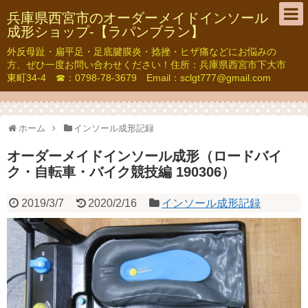
兵庫県西宮市のオーダーメイドインソール
成形ショップ-【ラパンブラン】
外反母趾・扁平足・足底腱膜炎・捻挫・ヒザ痛などにお悩みの
方、ぜひ一度お問い合わせください！住所：兵庫県西宮市下大市
東町34-4 ☎：0798-78-3679 Email：sclgt777@gmail.com
ホーム
インソール成形記録
オーダーメイドインソール成形（ロードバイ
ク・自転車・バイク競技編 190306）
2019/3/7
2020/2/16
インソール成形記録