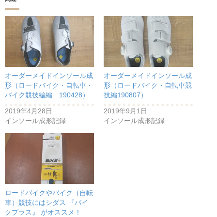
オーダーメイドインソール成
オーダーメイドインソール成
形（ロードバイク・自転車・
形（ロードバイク・自転車競
バイク競技編編 190428）
技編190807）
2019年4月28日
2019年9月1日
インソール成形記録
インソール成形記録
ロードバイクやバイク（自転
車）競技にはシダス 『バイ
クプラス』 がオススメ！