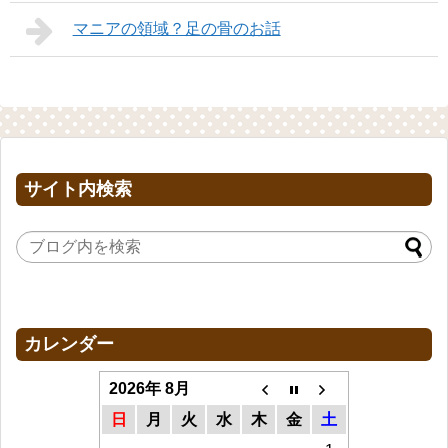
マニアの領域？足の骨のお話
サイト内検索
カレンダー
2026年 8月
日
月
火
水
木
金
土