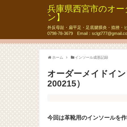
兵庫県西宮市のオー
ン】
外反母趾・扁平足・足底腱膜炎・捻挫・ヒ
0798-78-3679 Email：sclgt777@gmail.c
ホーム
インソール成形記録
オーダーメイドイン
200215）
今回は革靴用のインソールを作