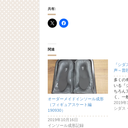
共有:
関連
『シダ
声～普
多くの
いる『
ちろん
く、一
オーダーメイドインソール成形
2019年
（フィギュアスケート編
シダス
190930）
2019年10月16日
インソール成形記録