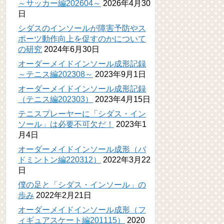
～サッカー編202604～
2026年4月30
日
シダスのインソールが障害予防やス
ポーツ動作向上を促すのかについて
の研究
2024年6月30日
オーダーメイドインソール成形記録
～テニス編202308～
2023年9月1日
オーダーメイドインソール成形記録
（テニス編202303）
2023年4月15日
テニスプレーヤーに「シダス・イン
ソール」は必要不可欠だ！
2023年1
月4日
オーダーメイドインソール成形（バ
ドミントン編220312）
2022年3月22
日
僕の足と「シダス・インソール」の
歩み
2022年2月21日
オーダーメイドインソール成形（フ
ィギュアスケート編201115）
2020