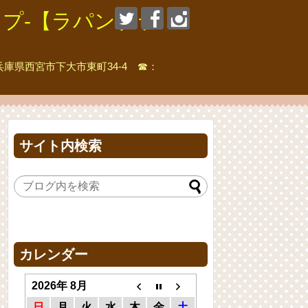
プ-【ラパンブラ
県西宮市下大市東町34-4 ☎：
サイト内検索
カレンダー
2026年 8月
日
月
火
水
木
金
土